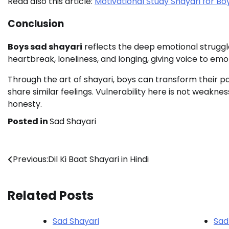
Read also this article:
Motivational Study Shayari for Bo
Conclusion
Boys sad shayari
reflects the deep emotional strugg
heartbreak, loneliness, and longing, giving voice to emot
Through the art of shayari, boys can transform their pa
share similar feelings. Vulnerability here is not weaknes
honesty.
Posted in
Sad Shayari
Post
Previous:
Dil Ki Baat Shayari in Hindi
navigation
Related Posts
Sad Shayari
Sad