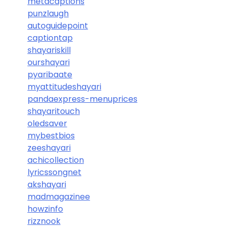
metacaptions
punzlaugh
autoguidepoint
captiontap
shayariskill
ourshayari
pyaribaate
myattitudeshayari
pandaexpress-menuprices
shayaritouch
oledsaver
mybestbios
zeeshayari
achicollection
lyricssongnet
akshayari
madmagazinee
howzinfo
rizznook