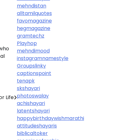
mehndistan
alltamilquotes
favomagazine
hegmagazine
gramtechz
Playhop
 who
mehndimood
al
instagramnamestyle
Groupslinky
captionspoint
tenapk
skshayari
photoswalay
or Life
achishayari
latentshayari
happybirthdaywishmarathi
attitudeshayaris
biblicaltoker