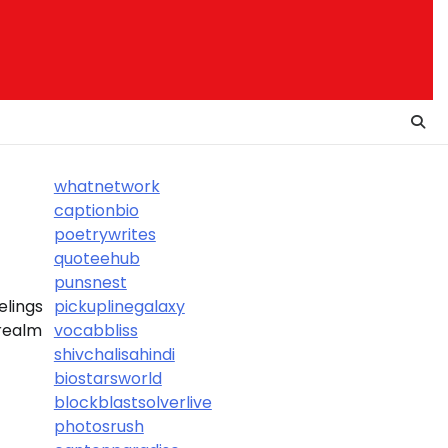
whatnetwork
captionbio
poetrywrites
quoteehub
punsnest
elings
pickuplinegalaxy
 realm
vocabbliss
shivchalisahindi
biostarsworld
blockblastsolverlive
photosrush