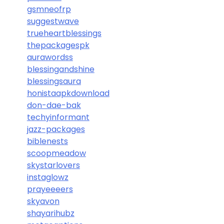
gsmneofrp
suggestwave
trueheartblessings
thepackagespk
aurawordss
blessingandshine
blessingsaura
honistaapkdownload
don-dae-bak
techyinformant
jazz-packages
biblenests
scoopmeadow
skystarlovers
instaglowz
prayeeeers
skyavon
shayarihubz