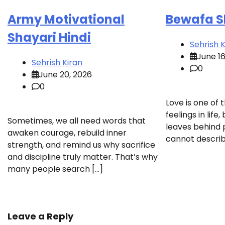
Army Motivational
Bewafa Sh
Shayari Hindi
Sehrish K
June 16
Sehrish Kiran
0
June 20, 2026
0
Love is one of 
feelings in life,
Sometimes, we all need words that
leaves behind 
awaken courage, rebuild inner
cannot describ
strength, and remind us why sacrifice
and discipline truly matter. That’s why
many people search […]
Leave a Reply