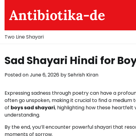
Skip
Antibiotika-de
to
content
Two Line Shayari
Sad Shayari Hindi for Bo
Posted on
June 6, 2026
by
Sehrish Kiran
Expressing sadness through poetry can have a profound 
often go unspoken, making it crucial to find a medium 
of
boys sad shayari
, highlighting how these heartfelt
understanding.
By the end, you’ll encounter powerful shayari that res
moments of sorrow.