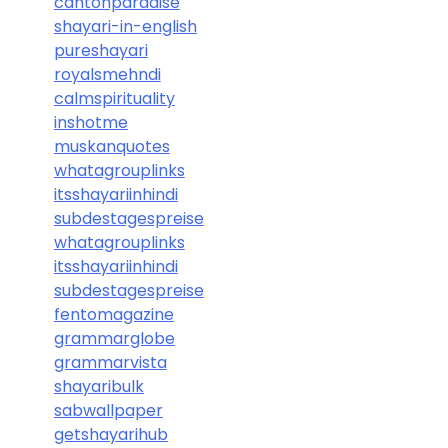
cantonparadise
shayari-in-english
pureshayari
royalsmehndi
calmspirituality
inshotme
muskanquotes
whatagrouplinks
itsshayariinhindi
subdestagespreise
whatagrouplinks
itsshayariinhindi
subdestagespreise
fentomagazine
grammarglobe
grammarvista
shayaribulk
sabwallpaper
getshayarihub