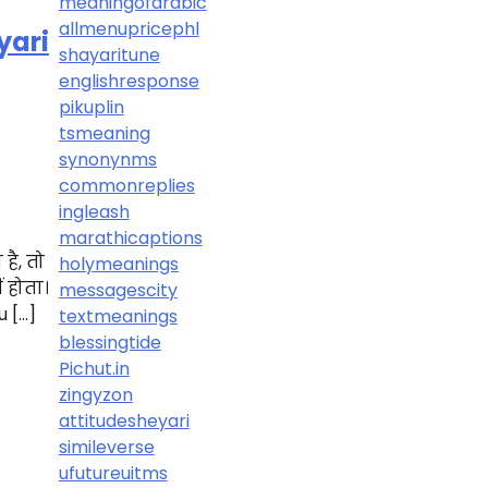
meaningofarabic
allmenupricephl
yari
shayaritune
englishresponse
pikuplin
tsmeaning
synonynms
commonreplies
ingleash
marathicaptions
ै, तो
holymeanings
ं होता।
messagescity
u […]
textmeanings
blessingtide
Pichut.in
zingyzon
attitudesheyari
simileverse
ufutureuitms