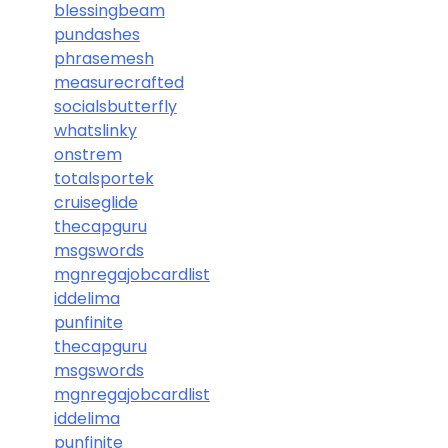
blessingbeam
pundashes
phrasemesh
measurecrafted
socialsbutterfly
whatslinky
onstrem
totalsportek
cruiseglide
thecapguru
msgswords
mgnregajobcardlist
iddelima
punfinite
thecapguru
msgswords
mgnregajobcardlist
iddelima
punfinite