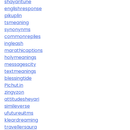
shayaritune
englishresponse
pikuplin
tsmeaning
synonynms
commonreplies
ingleash
marathicaptions
holymeanings
messagescity
textmeanings
blessingtide
Pichut.in
zingyzon
attitudesheyari
simileverse
ufutureuitms
kleardreaming
travellersaura