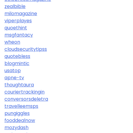
zealbible
milomagazine
viperplayes
quoethint
msgfantacy
wheon
cloudsecuritytipss
quotebless
blogmintic
usatop
apne-tv
thoughtaura
couriertrackingin
conversorsdeletra
travelleemsps
pungiggles
fooddealnow
mozydash