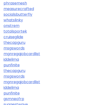
phrasemesh
measurecrafted
socialsbutterfly
whatslinky
onstrem
totalsportek
cruiseglide
thecapguru
msgswords
mgnregajobcardlist
iddelima
punfinite
thecapguru
msgswords
mgnregajobcardlist
iddelima
punfinite
gsmneofrp
suggestwave