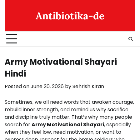
Skip
to
Antibiotika-de
content
Army Motivational Shayari
Hindi
Posted on
June 20, 2026
by
Sehrish Kiran
Sometimes, we all need words that awaken courage,
rebuild inner strength, and remind us why sacrifice
and discipline truly matter. That’s why many people
search for
Army Motivational Shayari
, especially
when they feel low, need motivation, or want to
express deep respect for the brave soldiers who