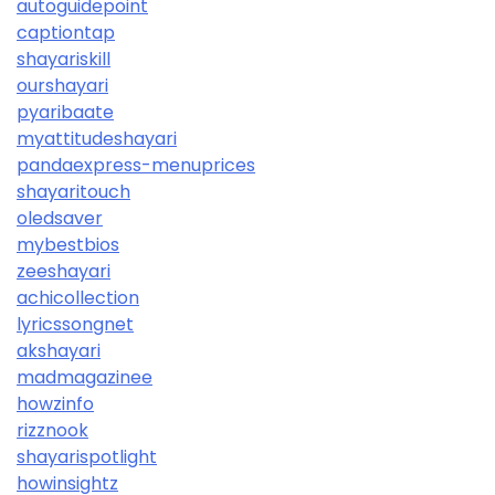
autoguidepoint
captiontap
shayariskill
ourshayari
pyaribaate
myattitudeshayari
pandaexpress-menuprices
shayaritouch
oledsaver
mybestbios
zeeshayari
achicollection
lyricssongnet
akshayari
madmagazinee
howzinfo
rizznook
shayarispotlight
howinsightz