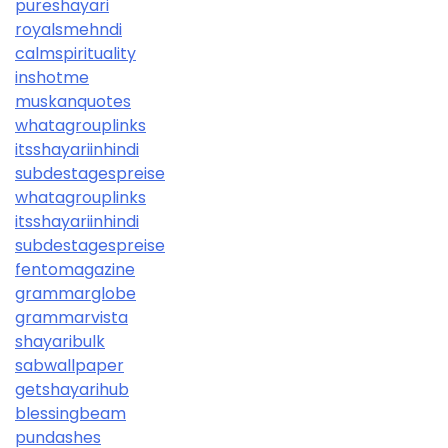
pureshayari
royalsmehndi
calmspirituality
inshotme
muskanquotes
whatagrouplinks
itsshayariinhindi
subdestagespreise
whatagrouplinks
itsshayariinhindi
subdestagespreise
fentomagazine
grammarglobe
grammarvista
shayaribulk
sabwallpaper
getshayarihub
blessingbeam
pundashes