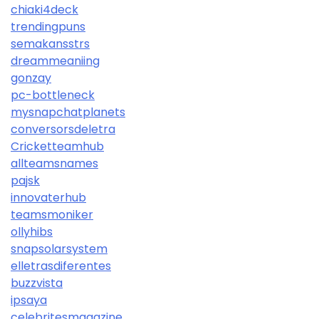
chiaki4deck
trendingpuns
semakansstrs
dreammeaniing
gonzay
pc-bottleneck
mysnapchatplanets
conversorsdeletra
Cricketteamhub
allteamsnames
pajsk
innovaterhub
teamsmoniker
ollyhibs
snapsolarsystem
elletrasdiferentes
buzzvista
ipsaya
celebritesmagazine