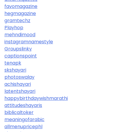
favomagazine
hegmagazine
gramtechz
Playhop
mehndimood
instagramnamestyle
Groupslinky
captionspoint
tenapk
skshayari
photoswalay
achishayari
latentshayari
happybirthdaywishmarathi
attitudeshayaris
biblicaltoker
meaningofarabic
allmenupricephl