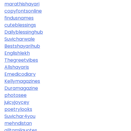
marathishayari
copyfontsonline
findusnames
cuteblessings
Dailyblessinghub
Suvicharwale
Bestshayarihub
Englishlekh
Thegreetvibes
Allshayaris
Emedicodiary
Kellymagazines
Duramagazine
photosee
juicyjoycey
poetrylooks
Suvichar4you
mehndistan
alltamilquotes