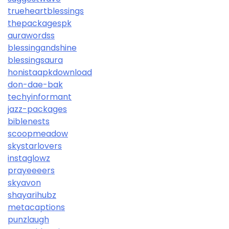
trueheartblessings
thepackagespk
aurawordss
blessingandshine
blessingsaura
honistaapkdownload
don-dae-bak
techyinformant
jazz-packages
biblenests
scoopmeadow
skystarlovers
instaglowz
prayeeeers
skyavon
shayarihubz
metacaptions
punzlaugh