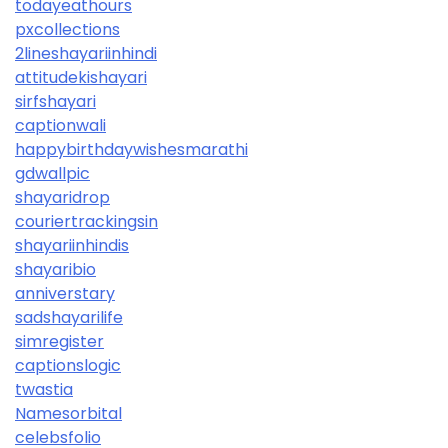
todayeathours
pxcollections
2lineshayariinhindi
attitudekishayari
sirfshayari
captionwali
happybirthdaywishesmarathi
gdwallpic
shayaridrop
couriertrackingsin
shayariinhindis
shayaribio
anniverstary
sadshayarilife
simregister
captionslogic
twastia
Namesorbital
celebsfolio